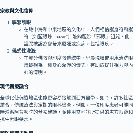
宗教與文化信仰
驅邪護眼
在地中海和中東地區的文化中，人們相信護身符和護
符（如藍眼珠 “nazar”）能夠驅除「邪眼」詛咒，此
詛咒被認為會帶來厄運或疾病，包括眼疾。
儀式性洗滌
在部分佛教與印度教傳統中，早晨洗臉或用水清洗眼
睛被視為一種身心潔淨的儀式，有助於提升視力與內
心的清明。
現代醫療融合
全球化使偏遠地區也能更容易接觸到西方醫學。如今，許多社區
結合了傳統療法與定期的眼科檢查。例如，一位印度患者可能同
時遵循阿育吠陀的營養建議，並使用當地診所提供的處方眼鏡和
抗生素眼藥水。