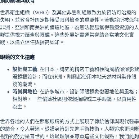
預防護理與教育
世界衛生組織（WHO）及其他非營利組織致力於預防可治療的
失明，並教育社區定期接受眼科檢查的重要性。流動診所被派往
非洲、亞洲和南美洲的偏遠地區，為無法輕易獲得醫療資源的人
群提供視力篩查與眼鏡。這些外展計畫通常會結合當地文化實
踐，以建立信任與提高認知。
眼鏡的文化適應
設計與工藝
: 在日本，講究的精密工藝和極簡風格深深影響
著鏡框設計；而在非洲，則興起使用本地天然材料製作眼
鏡的潮流。
時尚與地位
: 在許多城市，設計師眼鏡象徵著地位與風格；
相對地，一些偏遠社區則依賴捐贈或二手眼鏡，以實用性
為主。
世界各地的人們在照顧眼睛的方式上展現了傳統信仰與現代醫學
的結合，令人著迷。從護身符到先進手術技術，人類追求更清晰
視野的努力是普世的。透過理解並尊重這些文化觀點，我們能夠