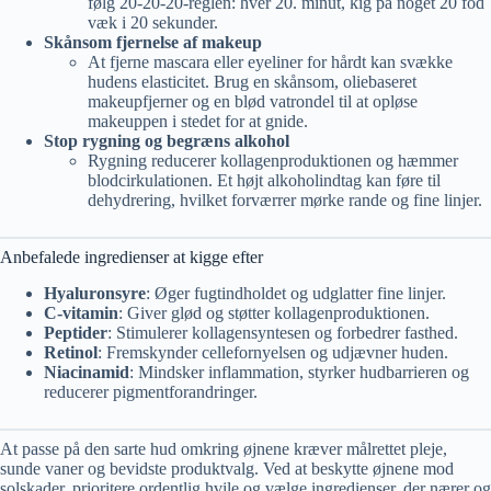
følg 20-20-20-reglen: hver 20. minut, kig på noget 20 fod
væk i 20 sekunder.
Skånsom fjernelse af makeup
At fjerne mascara eller eyeliner for hårdt kan svække
hudens elasticitet. Brug en skånsom, oliebaseret
makeupfjerner og en blød vatrondel til at opløse
makeuppen i stedet for at gnide.
Stop rygning og begræns alkohol
Rygning reducerer kollagenproduktionen og hæmmer
blodcirkulationen. Et højt alkoholindtag kan føre til
dehydrering, hvilket forværrer mørke rande og fine linjer.
Anbefalede ingredienser at kigge efter
Hyaluronsyre
: Øger fugtindholdet og udglatter fine linjer.
C-vitamin
: Giver glød og støtter kollagenproduktionen.
Peptider
: Stimulerer kollagensyntesen og forbedrer fasthed.
Retinol
: Fremskynder cellefornyelsen og udjævner huden.
Niacinamid
: Mindsker inflammation, styrker hudbarrieren og
reducerer pigmentforandringer.
At passe på den sarte hud omkring øjnene kræver målrettet pleje,
sunde vaner og bevidste produktvalg. Ved at beskytte øjnene mod
solskader, prioritere ordentlig hvile og vælge ingredienser, der nærer og