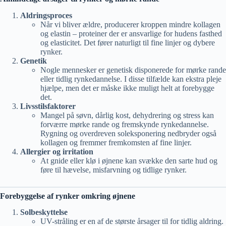
Aldringsproces
Når vi bliver ældre, producerer kroppen mindre kollagen
og elastin – proteiner der er ansvarlige for hudens fasthed
og elasticitet. Det fører naturligt til fine linjer og dybere
rynker.
Genetik
Nogle mennesker er genetisk disponerede for mørke rande
eller tidlig rynkedannelse. I disse tilfælde kan ekstra pleje
hjælpe, men det er måske ikke muligt helt at forebygge
det.
Livsstilsfaktorer
Mangel på søvn, dårlig kost, dehydrering og stress kan
forværre mørke rande og fremskynde rynkedannelse.
Rygning og overdreven soleksponering nedbryder også
kollagen og fremmer fremkomsten af fine linjer.
Allergier og irritation
At gnide eller klø i øjnene kan svække den sarte hud og
føre til hævelse, misfarvning og tidlige rynker.
Forebyggelse af rynker omkring øjnene
Solbeskyttelse
UV-stråling er en af de største årsager til for tidlig aldring.