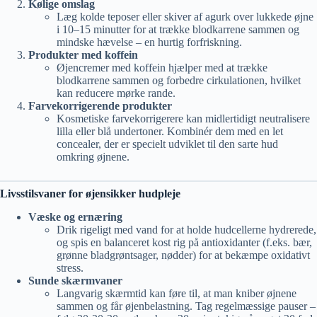
Kølige omslag
Læg kolde teposer eller skiver af agurk over lukkede øjne
i 10–15 minutter for at trække blodkarrene sammen og
mindske hævelse – en hurtig forfriskning.
Produkter med koffein
Øjencremer med koffein hjælper med at trække
blodkarrene sammen og forbedre cirkulationen, hvilket
kan reducere mørke rande.
Farvekorrigerende produkter
Kosmetiske farvekorrigerere kan midlertidigt neutralisere
lilla eller blå undertoner. Kombinér dem med en let
concealer, der er specielt udviklet til den sarte hud
omkring øjnene.
Livsstilsvaner for øjensikker hudpleje
Væske og ernærin
g
Drik rigeligt med vand for at holde hudcellerne hydrerede,
og spis en balanceret kost rig på antioxidanter (f.eks. bær,
grønne bladgrøntsager, nødder) for at bekæmpe oxidativt
stress.
Sunde skærmvaner
Langvarig skærmtid kan føre til, at man kniber øjnene
sammen og får øjenbelastning. Tag regelmæssige pauser –