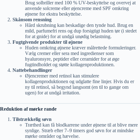
Brug solbriller med 100 % UV-beskyttelse og overvej at
anvende solcreme eller øjencreme med SPF omkring
øjnene for ekstra beskyttelse.
Skånsom rensning
Hård skrubning kan beskadige den tynde hud. Brug en
mild, parfumefri rens og dup forsigtigt huden tør (i stedet
for at gnide) for at undgå unødig belastning.
Fugtgivende produkter til øjnene
Huden omkring øjnene kræver målrettede formuleringer.
Vælg cremer eller sera med ingredienser som
hyaluronsyre, peptider eller ceramider for at øge
fugtindholdet og støtte kollagenproduktionen.
Nattebehandlinger
Øjencremer med retinol kan stimulere
kollagenproduktionen og udglatte fine linjer. Hvis du er
ny til retinol, så begynd langsomt (en til to gange om
ugen) for at undgå irritation.
Reduktion af mørke rande
Tilstrækkelig søvn
Træthed kan få blodkarrene under øjnene til at blive mere
synlige. Stræb efter 7–9 timers god søvn for at mindske
mørke områder og hævelse.