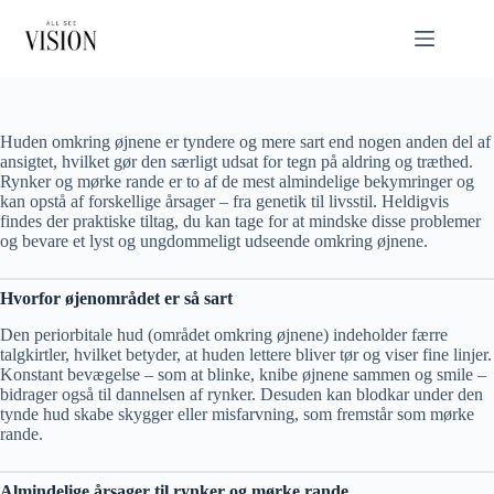
Fortsæt
til
indhold
Huden omkring øjnene er tyndere og mere sart end nogen anden del af
ansigtet, hvilket gør den særligt udsat for tegn på aldring og træthed.
Rynker og mørke rande er to af de mest almindelige bekymringer og
kan opstå af forskellige årsager – fra genetik til livsstil. Heldigvis
findes der praktiske tiltag, du kan tage for at mindske disse problemer
og bevare et lyst og ungdommeligt udseende omkring øjnene.
Hvorfor øjenområdet er så sart
Den periorbitale hud (området omkring øjnene) indeholder færre
talgkirtler, hvilket betyder, at huden lettere bliver tør og viser fine linjer.
Konstant bevægelse – som at blinke, knibe øjnene sammen og smile –
bidrager også til dannelsen af rynker. Desuden kan blodkar under den
tynde hud skabe skygger eller misfarvning, som fremstår som mørke
rande.
Almindelige årsager til rynker og mørke rande